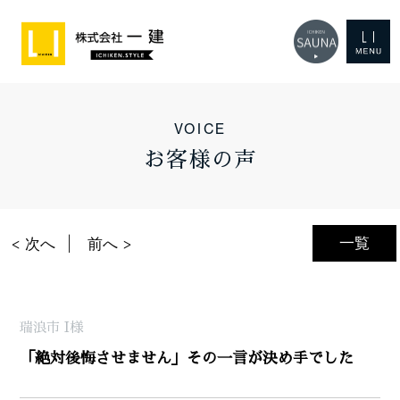
VOICE
お客様の声
一覧
< 次へ
前へ >
瑞浪市 I様
「絶対後悔させません」その一言が決め手でした