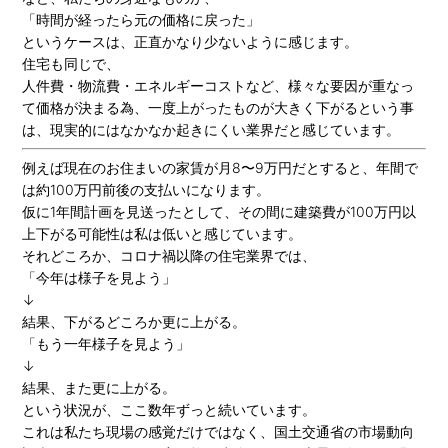
「時間が経ったら元の価格に戻った」
というケースは、正直かなり少ないように感じます。
住宅も同じで、
人件費・物流費・エネルギーコストなど、様々な要因が重なっ
て価格が決まる為、一度上がったものが大きく下がるという事
は、現実的にはなかなか起きにくい業界だと感じています。
例えば現在のお住まいの家賃が月8〜9万円だとすると、年間で
は約100万円前後の支払いになります。
仮に1年間計画を見送ったとして、その間に建築費が100万円以
上下がる可能性は私は低いと感じています。
それどころか、コロナ禍以降の住宅業界では、
「今年は様子を見よう」
↓
結果、下がるどころか更に上がる。
「もう一年様子を見よう」
↓
結果、また更に上がる。
という状況が、ここ数年ずっと続いています。
これは私たち現場の感覚だけではなく、国土交通省の市場動向