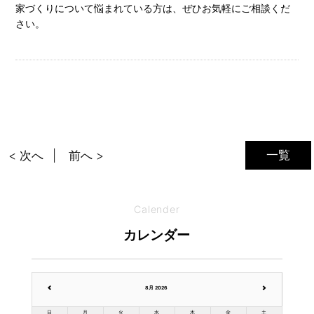
家づくりについて悩まれている方は、ぜひお気軽にご相談くだ
さい。
一覧
< 次へ
前へ >
Calender
カレンダー
8月 2026
日
月
火
水
木
金
土